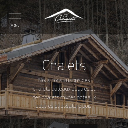
MENU
Chalets
Nous construisons des
chalets poteaux poutres et
des chalets mixtes poteaux
poutres et ossature bois.